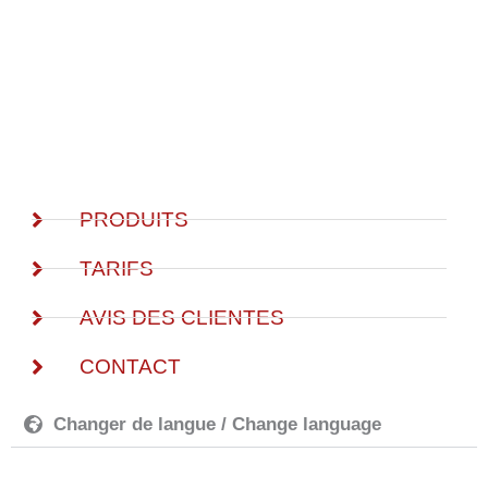
Zum
Inhalt
springen
PRODUITS
TARIFS
AVIS DES CLIENTES
CONTACT
Changer de langue / Change language