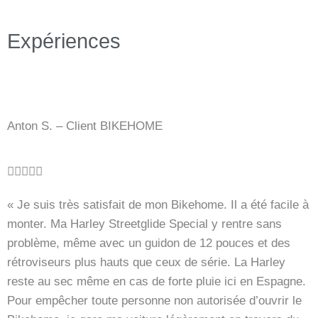
Expériences
Anton S. – Client BIKEHOME
B





e
« Je suis très satisfait de mon Bikehome. Il a été facile à
w
monter. Ma Harley Streetglide Special y rentre sans
e
problème, même avec un guidon de 12 pouces et des
r
rétroviseurs plus hauts que ceux de série. La Harley
t
reste au sec même en cas de forte pluie ici en Espagne.
e
Pour empêcher toute personne non autorisée d’ouvrir le
t