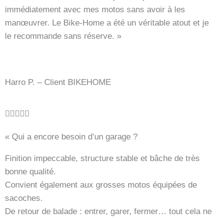
immédiatement avec mes motos sans avoir à les
t
manœuvrer. Le Bike-Home a été un véritable atout et je
5
le recommande sans réserve. »
v
o
n
5
Harro P. – Client BIKEHOME
B





e
« Qui a encore besoin d’un garage ?
w
e
Finition impeccable, structure stable et bâche de très
r
bonne qualité.
t
Convient également aux grosses motos équipées de
e
sacoches.
t
De retour de balade : entrer, garer, fermer… tout cela ne
m