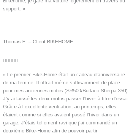
Bikehome, je gare ma voiture légèrement en travers du
m
support. »
i
t
5
v
Thomas E. – Client BIKEHOME
o
n
5
B





e
« Le premier Bike-Home était un cadeau d’anniversaire
w
de ma femme. Il offrait même suffisamment de place
e
pour mes anciennes motos (SR500/Bultaco Sherpa 350).
r
J’y ai laissé les deux motos passer l’hiver à titre d’essai.
t
Grâce à l’excellente ventilation, au printemps, elles
e
étaient comme si elles avaient passé l’hiver dans un
t
garage. J’étais tellement ravi que j’ai commandé un
m
deuxième Bike-Home afin de pouvoir partir
i