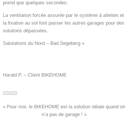
prend que quelques secondes.
i
t
La ventilation forcée assurée par le système à ailettes et
5
la fixation au sol font passer les autres garages pour des
v
solutions dépassées.
o
Salutations du Nord – Bad Segeberg »
n
5
Harald P. – Client BIKEHOME
B





e
« Pour moi, le BIKEHOME est la solution idéale quand on
w
n’a pas de garage ! »
e
r