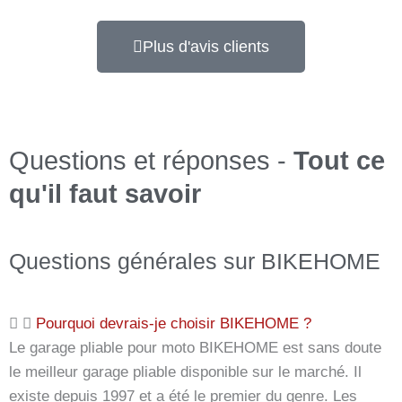
t
e
Plus d'avis clients
t
m
i
t
Questions et réponses -
Tout ce
5
v
qu'il faut savoir
o
n
5
Questions générales sur BIKEHOME
Pourquoi devrais-je choisir BIKEHOME ?
Le garage pliable pour moto BIKEHOME est sans doute
le meilleur garage pliable disponible sur le marché. Il
existe depuis 1997 et a été le premier du genre. Les