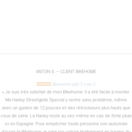
ANTON S. – CLIENT BIKEHOME





Bewertet mit 5 von 5
« Je suis très satisfait de mon Bikehome. Il a été facile à monter.
Ma Harley Streetglide Special y rentre sans problème, même
avec un guidon de 12 pouces et des rétroviseurs plus hauts que
ceux de série. La Harley reste au sec même en cas de forte pluie
ici en Espagne. Pour empêcher toute personne non autorisée
d’ouvrir le Bikehome, je gare ma voiture légèrement en travers du