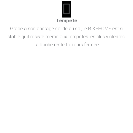
Tempête
Grâce à son ancrage solide au sol, le BIKEHOME est si
stable qu'il résiste même aux tempêtes les plus violentes.
La bâche reste toujours fermée.
FACILE À UTILISER - LE PARFAIT GARAGE
PLIABLE POUR VOTRE MOTO
Le garage à motos pliable se distingue par son extrême simplicité
d’utilisation et de manipulation. Un seul geste suffit pour ouvrir et
refermer le garage. Plus jamais d’ennuis et de « bricolage » avec
des bâches gênantes. Les ouvertures d’aération latérales
assurent en même temps une circulation d’air adéquate, ce qui
empêche la formation d’eau de condensation et de moisissures.
Même lorsque le moteur et le pot d’échappement sont encore