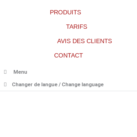
Zum
PRODUITS
Inhalt
springen
TARIFS
AVIS DES CLIENTS
CONTACT
Menu
Changer de langue / Change language
BIKEHOME
– LE
GÉNIAL ABRI POUR
MOTO