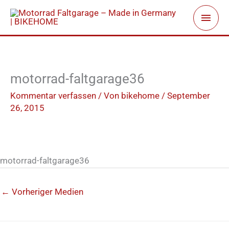
Zum
Haup
Inhalt
springen
motorrad-faltgarage36
Kommentar verfassen
/ Von
bikehome
/
September
26, 2015
motorrad-faltgarage36
←
Vorheriger Medien