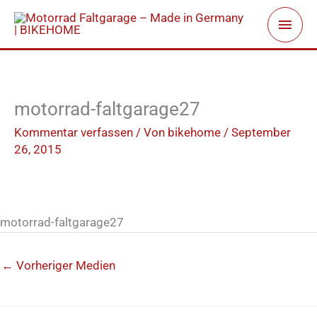
Zum
Haup
Inhalt
springen
motorrad-faltgarage27
Kommentar verfassen
/ Von
bikehome
/
September
26, 2015
motorrad-faltgarage27
←
Vorheriger Medien