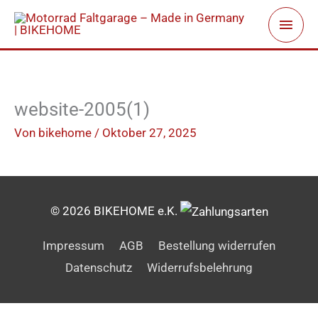
Zum
Haup
Inhalt
springen
website-2005(1)
Von
bikehome
/
Oktober 27, 2025
© 2026 BIKEHOME e.K.
Impressum
AGB
Bestellung widerrufen
Datenschutz
Widerrufsbelehrung