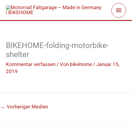
Zum
Haup
Inhalt
springen
BIKEHOME-folding-motorbike-
shelter
Kommentar verfassen
/ Von
bikehome
/
Januar 15,
2019
←
Vorheriger Medien