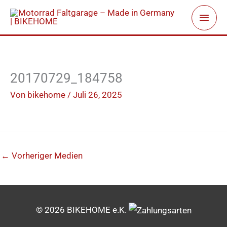
Zum
Haup
Inhalt
springen
20170729_184758
Von
bikehome
/
Juli 26, 2025
←
Vorheriger Medien
© 2026 BIKEHOME e.K.