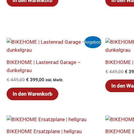
In den Warenkorb
In den Wa
Ursprünglicher
Aktueller
Ursp
Angebot!
Preis
Preis
Prei
war:
ist:
war:
€ 449,00
€ 399,00.
€ 44
BIKEHOME | Lastenrad Garage –
BIKEHOME | 
dunkelgrau
€
449,00
€
39
€
449,00
€
399,00
inkl. MwSt.
In den Wa
In den Warenkorb
Ursp
Prei
war:
BIKEHOME Ersatzplane | hellgrau
BIKEHOME Er