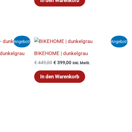
In den Warenkorb
Ursprünglicher
Aktueller
Angebot!
Angebot!
Preis
Preis
war:
ist:
 dunkelgrau
BIKEHOME | dunkelgrau
€ 449,00
€ 399,00.
€
449,00
€
399,00
inkl. MwSt.
In den Warenkorb