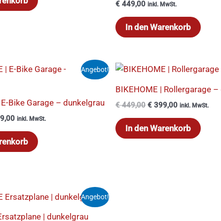
renkorb
€
449,00
inkl. MwSt.
In den Warenkorb
rünglicher
Aktueller
Ursprünglicher
Aktueller
Angebot!
s
Preis
Preis
Preis
ist:
war:
ist:
BIKEHOME | Rollergarage –
9,00
€ 399,00.
€ 449,00
€ 399,00.
E-Bike Garage – dunkelgrau
€
449,00
€
399,00
inkl. MwSt.
9,00
inkl. MwSt.
In den Warenkorb
renkorb
rünglicher
Aktueller
Angebot!
s
Preis
ist:
satzplane | dunkelgrau