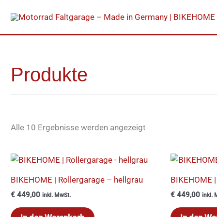
Zum
Inhalt
springen
Produkte
Nach
Preis
sortiert:
absteigend
Alle 10 Ergebnisse werden angezeigt
BIKEHOME | Rollergarage – hellgrau
BIKEHOME | 
€
449,00
€
449,00
inkl. MwSt.
inkl.