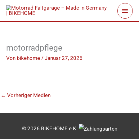
Zum
Haup
Inhalt
springen
motorradpflege
Von
bikehome
/
Januar 27, 2026
←
Vorheriger Medien
© 2026 BIKEHOME e.K.